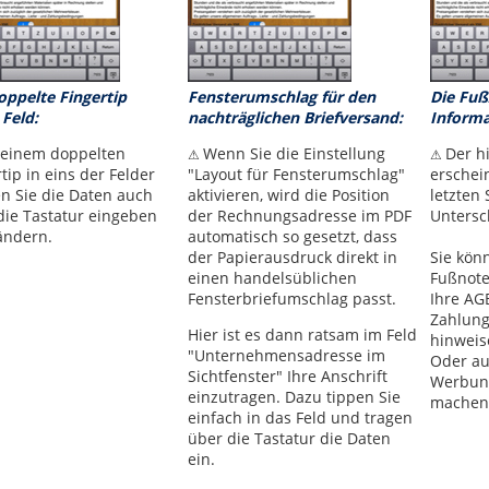
oppelte Fingertip
Fensterumschlag für den
Die Fußz
 Feld:
nachträglichen Briefversand:
Informa
 einem doppelten
Wenn Sie die Einstellung
Der h
⚠
⚠
tip in eins der Felder
"Layout für Fensterumschlag"
erschein
n Sie die Daten auch
aktivieren, wird die Position
letzten 
die Tastatur eingeben
der Rechnungsadresse im PDF
Untersch
ändern.
automatisch so gesetzt, dass
der Papierausdruck direkt in
Sie kön
einen handelsüblichen
Fußnote
Fensterbriefumschlag passt.
Ihre AG
Zahlun
Hier ist es dann ratsam im Feld
hinweis
"Unternehmensadresse im
Oder au
Sichtfenster" Ihre Anschrift
Werbung
einzutragen. Dazu tippen Sie
machen
einfach in das Feld und tragen
über die Tastatur die Daten
ein.