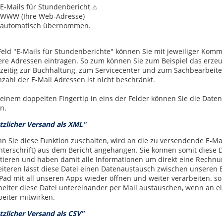
E-Mails für Stundenbericht
⚠
WWW (Ihre Web-Adresse)
automatisch übernommen.
Feld "E-Mails für Stundenberichte" können Sie mit jeweiliger Ko
re Adressen eintragen. So zum können Sie zum Beispiel das erze
hzeitig zur Buchhaltung, zum Servicecenter und zum Sachbearbeite
nzahl der E-Mail Adressen ist nicht beschränkt.
 einem doppelten Fingertip in eins der Felder können Sie die Date
n.
tzlicher Versand als XML"
n Sie diese Funktion zuschalten, wird an die zu versendende E-Mai
nterschrift) aus dem Bericht angehangen. Sie können somit diese D
tieren und haben damit alle Informationen um direkt eine Rechnu
iteren lässt diese Datei einen Datenaustausch zwischen unseren Be
Pad mit all unseren Apps wieder öffnen und weiter verarbeiten. so 
beiter diese Datei untereinander per Mail austauschen, wenn an 
beiter mitwirken.
tzlicher Versand als CSV"