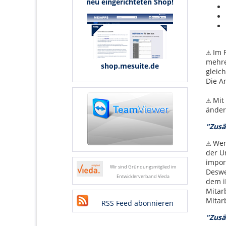
neu eingerichteten Shop!
Im 
⚠
mehre
shop.mesuite.de
gleic
Die A
Mit
⚠
änder
"Zusä
Wen
⚠
der U
impor
Wir sind Gründungsmitglied im
Deswe
Entwicklerverband Vieda
dem i
Mitar
Mitar
RSS Feed abonnieren
"Zusä