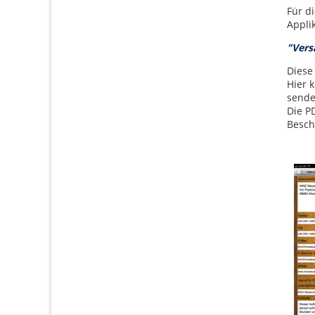
Für d
Applik
"Vers
Diese
Hier 
sende
Die P
Besch