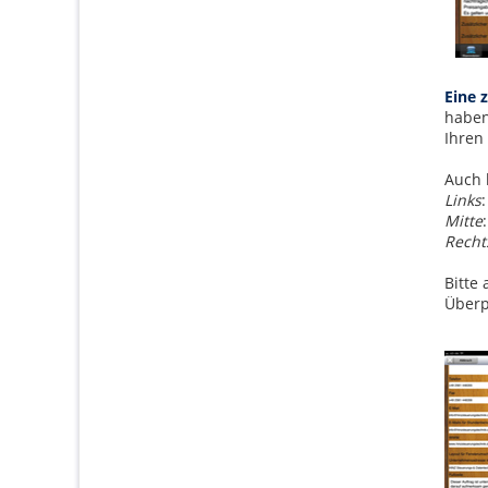
Eine 
haben
Ihren
Auch 
Links
Mitte
Recht
Bitte
Überp