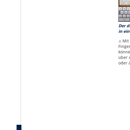
Der d
in ein
Mit
⚠
Finger
könne
über 
oder 