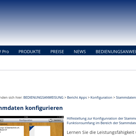
 Pro
PRODUKTE
PREISE
NEWS
BEDIENUNGSANWE
inden sich hier:
BEDIENUNGSANWEISUNG
>
Bericht Apps
>
Konfiguration
>
Stammdaten
mmdaten konfigurieren
Hilfestellung zur Konfigunration der Stamm
Funktionsumfang im Bereich der Stammdat
Lernen Sie die Leistungsfähigkeit